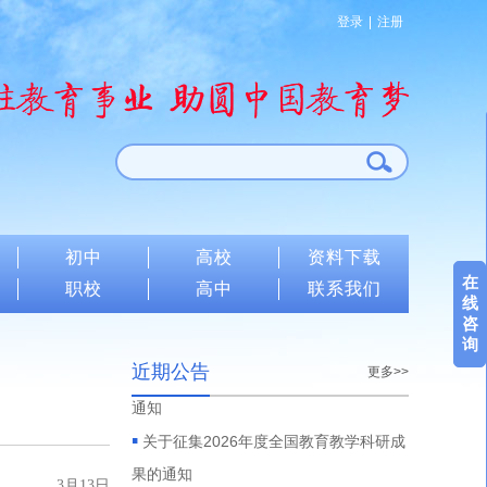
登录
注册
▪
初中
高校
资料下载
关于征集展演少年儿童优秀文化艺术作
在
职校
高中
联系我们
品的通知
线
▪
咨
中华儿童文化艺术促进会文化发展委员
询
会关于开展学校文化教育教学课题研究的
近期公告
更多>>
通知
▪
关于征集2026年度全国教育教学科研成
果的通知
3月13日