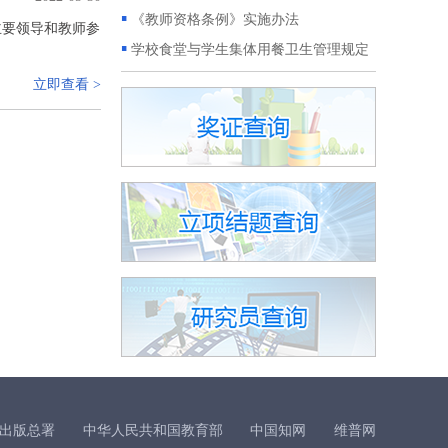
▪
中国关心下一代工作委员会健康体育发
▪
《教师资格条例》实施办法
主要领导和教师参
展中心2021年度教育科研成果 暨博鳌国
▪
学校食堂与学生集体用餐卫生管理规定
际教育创新论坛论文评选征集通知
立即查看 >
▪
2021年教育系统展览会北京科博会
▪
《中国梦·教育梦》征稿启事
▪
北京市整全教育科技研究院招聘2021年
研究员
▪
专利申报
▪
网站改版升级公告
▪
全国工商联人才交流服务中心岗位能力
培训
▪
关于征集展演少年儿童优秀文化艺术作
品的通知
▪
中华儿童文化艺术促进会文化发展委员
出版总署
中华人民共和国教育部
中国知网
维普网
会关于开展学校文化教育教学课题研究的