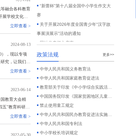
▪
“新蕾杯”第十八届全国中小学生作文大
化等融合各科教育
赛
开展学校文化教
▪
关于开展2026年度全国青少年“汉字故
立即查看 >
事展演展示”活动的通知
▪
网站发表征文启事
2024-08-13
▪
欢迎报考：中国科学院心理研究所心理
政策法规
0），现以专项
更多>>
咨询师
题研究，让我们一
▪
全国高中新高考背景下拔尖创新人才培
▪
中华人民共和国义务教育法
立即查看 >
养策略研讨会 23年9月24日（长沙）
▪
中华人民共和国家庭教育促进法
▪
首届大单元•大观念教学研讨会邀请函
▪
教育部关于印发《中小学综合实践活动课程指导纲要》的通知
2023-06-14
▪
关于博鳌国际青少年服务创新大会延期
▪
中国国务院印发《国家贫困地区儿童发展规划》
全国教育大会精
召开的通知
▪
禁止使用童工规定
四五”教育科研规
▪
关于组织参加“博鳌国际青少年服务创新
▪
中华人民共和国民办教育促进法实施条例
立即查看 >
大会 暨关心下一代健康和体育创新发展
▪
中华人民共和国专利法
论坛”的通知
▪
中小学校长培训规定
2022-05-30