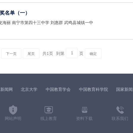
奖名单（一）
广 西 方 颖 武鸣县太平镇中心学校 龙海丽 南宁市第四十三中学 刘惠群 武鸣县城镇一中
共1页
到第
页
下一页
尾页
确定
育新闻网
北京大学
中国教育学会
中国教育科学院
国家新闻
网站声明
线上教育
资料下载
联系我们