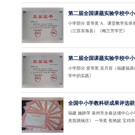
第二届全国课题实验学校中小
小学部分 壹等奖 A、课堂教学实录类 语文组:1.兰兰（吉林梨树县）《 作文指导课》 周爽（辽宁盘山县）《搭石》 潘中喜
（江苏东海县）《梅兰芳学艺》
第二届全国课题实验学校中小
小学部分 壹等奖 吴月容（福建福鼎市）《让诗歌教学润泽学生的心田》 李玉琴（广西北海市）《赏识教育在农村小学语文教
学中的实践》
全国中小学教科研成果评选获
福建 施静萍 泉州市永春达埔中心小学 《创感环境下信息技术教学设计》 一等奖 陕西 付丽娜 宝鸡市麟游县西街小学 《吹起
羌笛跳锅庄》 一等奖 焦艳妮 宝鸡市麟游县西街小学 《分腿腾越 (山羊 )》 一等奖 王萍丽 宝鸡市麟游县西街小学 《举杯祝
福》 一等奖